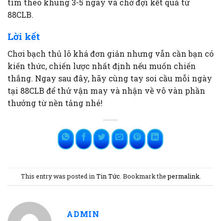
tìm theo khung 3-5 ngày và chờ đợi kết quả từ
88CLB.
Lời kết
Chơi bạch thủ lô khá đơn giản nhưng vẫn cần bạn có
kiến thức, chiến lược nhất định nếu muốn chiến
thắng. Ngay sau đây, hãy cùng tay soi cầu mỗi ngày
tại 88CLB để thử vận may và nhận về vô vàn phần
thưởng từ nền tảng nhé!
This entry was posted in
Tin Tức
. Bookmark the
permalink
.
ADMIN