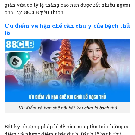
giản vừa có tỷ lệ thắng cao nên được rất nhiều người
chơi tại 88CLB yêu thích.
Ưu điểm và hạn chế cần chú ý của bạch thủ
lô
Ưu điểm và hạn chế nổi bật khi chơi lô bạch thủ
Bất kỳ phương pháp lô đề nào cũng tồn tại những ưu
điểm và nhược điểm nhất định. Đánh lô bạch thủ