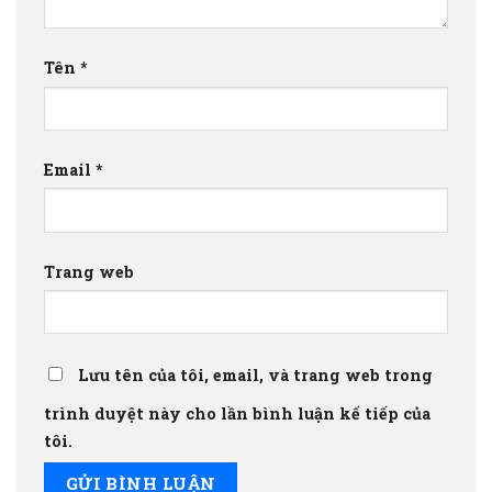
Tên
*
Email
*
Trang web
Lưu tên của tôi, email, và trang web trong
trình duyệt này cho lần bình luận kế tiếp của
tôi.