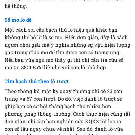
hệ thống.
Sổ mơ lô đề
Một cách soi cầu bạch thủ lô hiệu quả khác bạn
không thể bỏ lỡ là sổ mơ. Hiểu đơn giản, đây là cách
người chơi giải mã ý nghĩa những sự vật, hiện tượng
gặp trong giấc mơ để tìm được con số tương ứng.
Nếu bạn vừa ngủ mơ thấy gì thì chỉ cần tra cứu sổ
mơ tại 88CLB để liên hệ với con lô phù hợp.
Tìm bạch thủ theo lô trượt
Theo thống kê, một kỳ quay thưởng chỉ có 23 con
trúng và 67 con trượt. Do đó, việc đánh lô trượt sẽ
giúp bạn có cơ hội thắng bạch thủ nhiều hơn
phương pháp thông thường. Cách thực hiện cũng rất
đơn giản, chỉ cần bạn nghiên cứu KQXS rồi lọc ra
con số lâu ngày chưa về nhất. Sau đó, đánh lô vừa